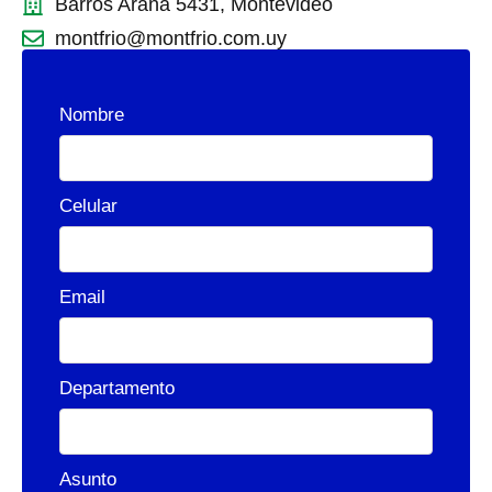
Barros Arana 5431, Montevideo
montfrio@montfrio.com.uy
Nombre
Celular
Email
Departamento
Asunto