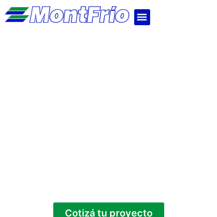
Construí eficiente,
construí en isopaneles
MontFrío
Cotizá tu proyecto