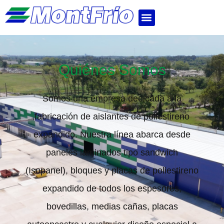
Quiénes Somos
Somos una empresa dedicada a la
fabricación de aislantes de poliestireno
expandido. Nuestra línea abarca desde
paneles laminados tipo sandwich
(Isopanel), bloques y placas de poliestireno
expandido de todos los espesores,
bovedillas, medias cañas, placas