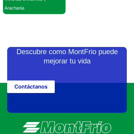
Arachania
Descubre como MontFrio puede
mejorar tu vida
Contáctanos