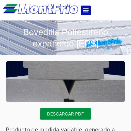
Bovedilla Poliestireno
expandido [EPS]
DESCARGAR PDF
Producto de medida variable, generado a