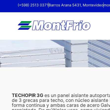
(+598) 2513 0371
Barros Arana 5431, Montevideo
mon
TECHOPIR 3G
es un panel aislante autoport
de 3 grecas para techo, con núcleo aislante
forma continua y ambas caras de acero Gal