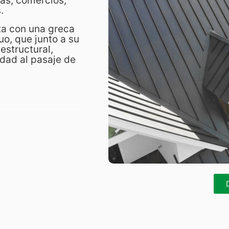
as, comercios,
.
nta con una greca
uo, que junto a su
estructural,
dad al pasaje de