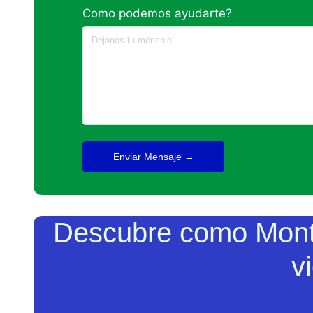
Como podemos ayudarte?
Enviar Mensaje →
Descubre como MontF
v