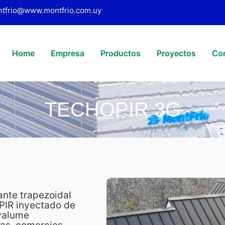
tfrio@www.montfrio.com.uy
Home
Empresa
Productos
Proyectos
Co
TECHOPIR 3G
ante trapezoidal
 PIR inyectado de
valume