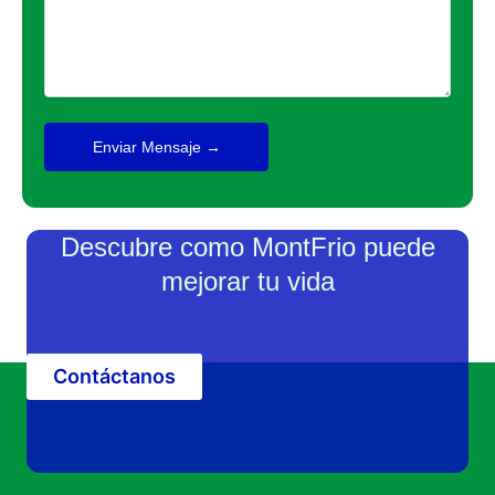
Enviar Mensaje →
Descubre como MontFrio puede
mejorar tu vida
Contáctanos