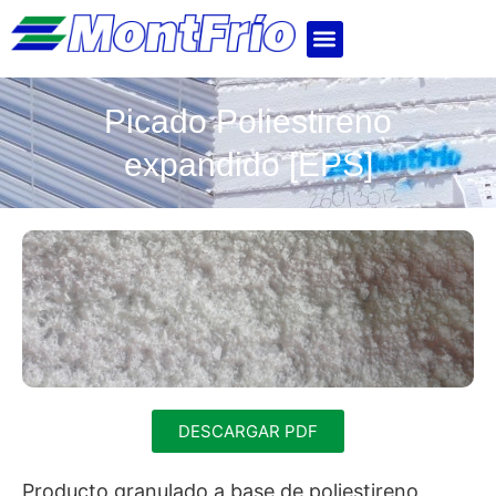
Picado Poliestireno
expandido [EPS]
DESCARGAR PDF
Producto granulado a base de poliestireno